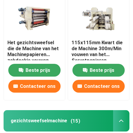
Ongeveer ons
Fabrieksreis
Het gezichtsweefsel
115x115mm Kwart die
die de Machine van het
de Machine 300m/Min
Machinepapieren
vouwen van het
Kwaliteitscontrole
zakdoekje vouwen
Servetpapieren
maakt Eenheid zonder
zakdoekje
Beste prijs
Beste prijs
Lijm in reliëf
Contacteer ons
Contacteer ons
Contacteer ons
Nieuws
Papieren zakdoekjemachine
gezichtsweefselmachine
(15)
gezichtsweefselmachine