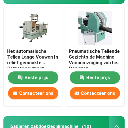
De Machine van de keukenhanddoek
De Machine van het zakweefsel
Document het In reliëf maken Machine
Het automatische
Pneumatische Tellende
Tellen Lange Vouwen In
Gezichts de Machine
reliëf gemaakte
Vacuümzuiging van het
document snijmachine rewinder machine
Servetdocument
Papieren
Servetmachine
zakdoekjeservet
Beste prijs
Beste prijs
410x285mm
Contacteer ons
Contacteer ons
papieren zakdoekjesnijmachine
(10)