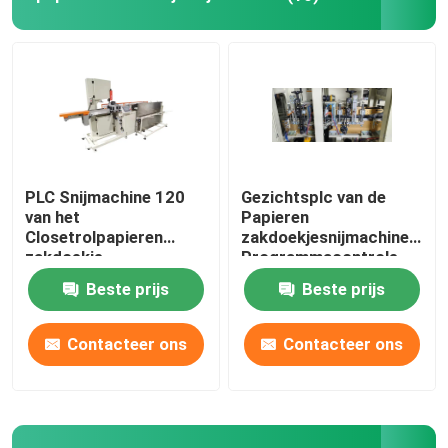
PLC Snijmachine 120
Gezichtsplc van de
van het
Papieren
Closetrolpapieren
zakdoekjesnijmachine
zakdoekje
Programmacontrole
Besnoeiingen/Min
180cuts/Min
Beste prijs
Beste prijs
Contacteer ons
Contacteer ons