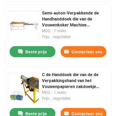
Semi-auton-Verpakkende de
Handhanddoek die van de
Vouwenkoker Machine
Pneumatisch maken
MOQ：1 reeks
Prijs：negotiable
Beste prijs
Contacteer ons
C de Handdoek die van de de
Verpakkingshand van het
Vouwenpapieren zakdoekje
Machine 0.5Mpa maken
MOQ：1 reeks
Prijs：negotiable
Beste prijs
Contacteer ons