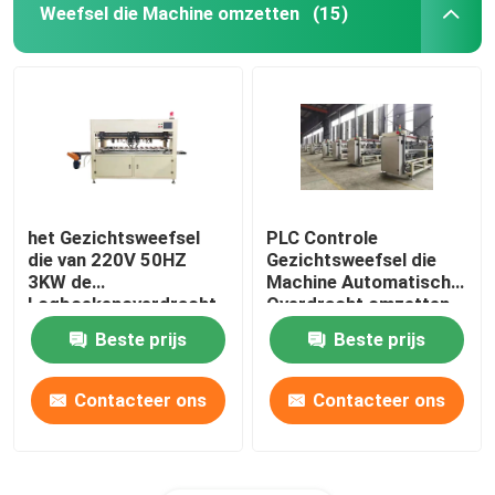
Weefsel die Machine omzetten
(15)
het Gezichtsweefsel
PLC Controle
die van 220V 50HZ
Gezichtsweefsel die
3KW de
Machine Automatische
Logboekenoverdracht
Overdracht omzetten
omzetten van het
14 Logboeken/Min
Beste prijs
Beste prijs
Machinepapieren
zakdoekje 12
Logboeken
Contacteer ons
Contacteer ons