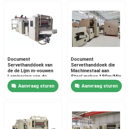
Ongeveer ons
Fabrieksreis
Kwaliteitscontrole
Document
Document
Servethanddoek van
Servethanddoek die
de de Lijm m-vouwen
Machinestaal aan
Contacteer ons
Laminering van de
Staal maken 180m/Min
Productiemachine
in reliëf maken
Aanvraag sturen
Aanvraag sturen
Nieuws
Papieren zakdoekjemachine
gezichtsweefselmachine