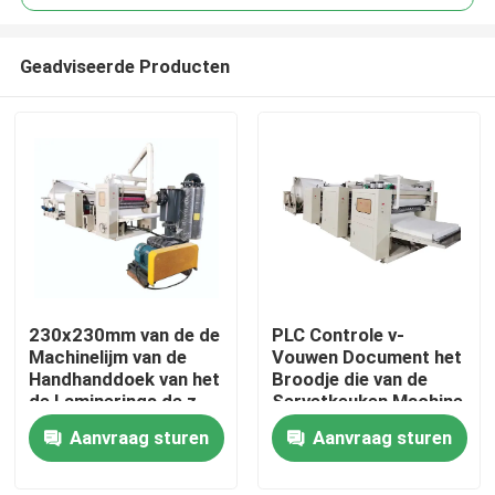
Geadviseerde Producten
230x230mm van de de
PLC Controle v-
Huis
Machinelijm van de
Vouwen Document het
Handhanddoek van het
Broodje die van de
de Laminerings de z-
Servetkeuken Machine
Producten
Vouwen Punt aan Punt
90-100m/Min maken
Aanvraag sturen
Aanvraag sturen
maken in reliëf
VR-show