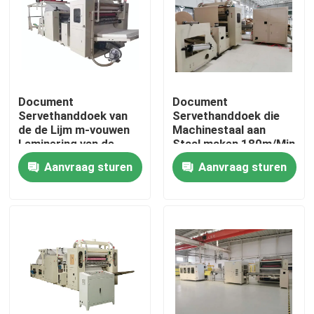
Ongeveer ons
Fabrieksreis
Document
Document
Servethanddoek van
Servethanddoek die
Kwaliteitscontrole
de de Lijm m-vouwen
Machinestaal aan
Laminering van de
Staal maken 180m/Min
Productiemachine
in reliëf maken
Aanvraag sturen
Aanvraag sturen
Contacteer ons
Nieuws
Papieren zakdoekjemachine
gezichtsweefselmachine