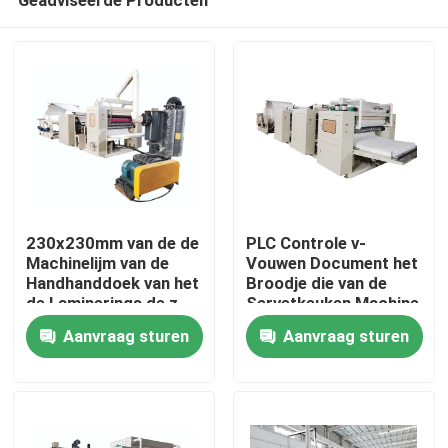
230x230mm van de de
PLC Controle v-
Machinelijm van de
Vouwen Document het
Handhanddoek van het
Broodje die van de
de Laminerings de z-
Servetkeuken Machine
Huis
Vouwen Punt aan Punt
90-100m/Min maken
Aanvraag sturen
Aanvraag sturen
maken in reliëf
Producten
VR-show