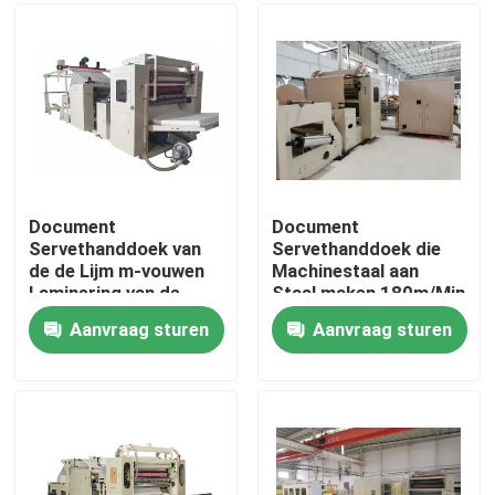
Ongeveer ons
Fabrieksreis
Kwaliteitscontrole
Document
Document
Servethanddoek van
Servethanddoek die
de de Lijm m-vouwen
Machinestaal aan
Contacteer ons
Laminering van de
Staal maken 180m/Min
Productiemachine
in reliëf maken
Aanvraag sturen
Aanvraag sturen
Nieuws
Papieren zakdoekjemachine
gezichtsweefselmachine