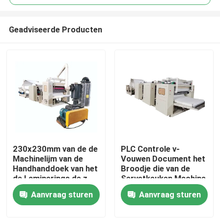
Geadviseerde Producten
230x230mm van de de
PLC Controle v-
Huis
Machinelijm van de
Vouwen Document het
Handhanddoek van het
Broodje die van de
de Laminerings de z-
Servetkeuken Machine
Producten
Vouwen Punt aan Punt
90-100m/Min maken
Aanvraag sturen
Aanvraag sturen
maken in reliëf
VR-show