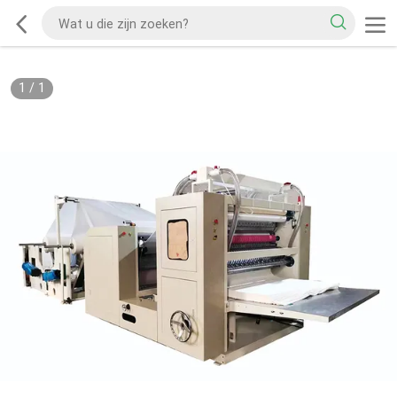
1
/
1