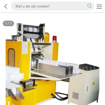
1
/
1