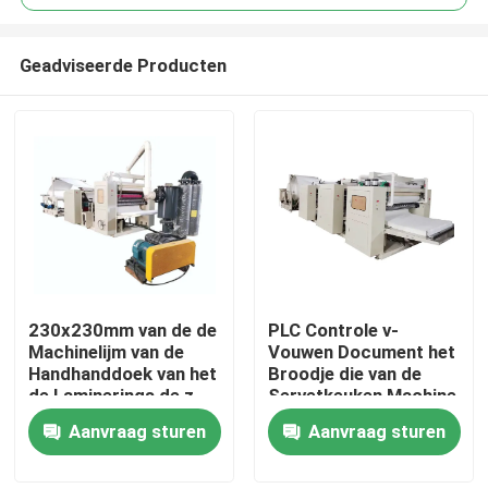
Geadviseerde Producten
230x230mm van de de
PLC Controle v-
Huis
Machinelijm van de
Vouwen Document het
Handhanddoek van het
Broodje die van de
de Laminerings de z-
Servetkeuken Machine
Producten
Vouwen Punt aan Punt
90-100m/Min maken
Aanvraag sturen
Aanvraag sturen
maken in reliëf
VR-show