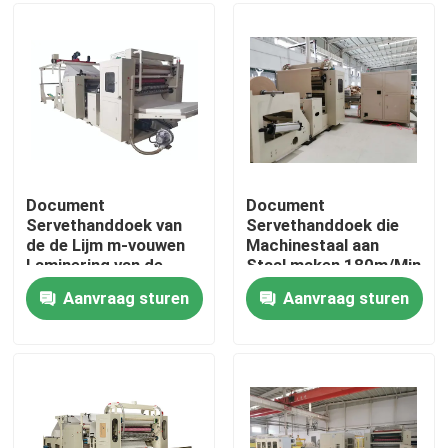
Ongeveer ons
Fabrieksreis
Kwaliteitscontrole
Document
Document
Servethanddoek van
Servethanddoek die
de de Lijm m-vouwen
Machinestaal aan
Contacteer ons
Laminering van de
Staal maken 180m/Min
Productiemachine
in reliëf maken
Aanvraag sturen
Aanvraag sturen
Nieuws
Papieren zakdoekjemachine
gezichtsweefselmachine