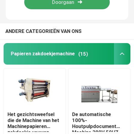
Ongeveer ons
ANDERE CATEGORIEËN VAN ONS
Fabrieksreis
Papieren zakdoekjemachine
(15)
Kwaliteitscontrole
Contacteer ons
Nieuws
Papieren zakdoekjemachine
Het gezichtsweefsel
De automatische
die de Machine van het
100%-
Machinepapieren
Houtpulpdocument
gezichtsweefselmachine
zakdoekje vouwen
Machine 380V 50HZ