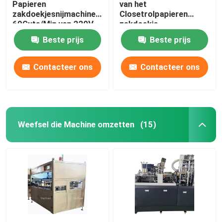
Papieren
van het
zakdoekjesnijmachine
Closetrolpapieren
60Cuts/Min van 220V
zakdoekje
50Hz
Besnoeiingen/Min
Beste prijs
Beste prijs
Contacteer ons
Contacteer ons
Weefsel die Machine omzetten
(15)