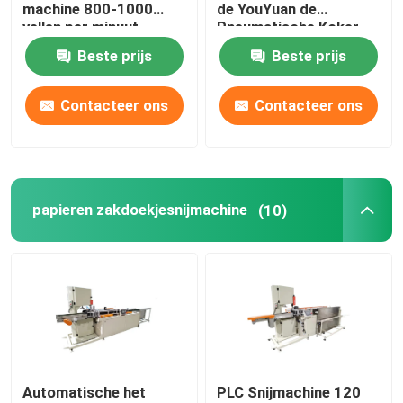
machine 800-1000
de YouYuan de
vellen per minuut
Pneumatische Koker
Machine 80dB maken
Beste prijs
Beste prijs
Contacteer ons
Contacteer ons
papieren zakdoekjesnijmachine
(10)
Automatische het
PLC Snijmachine 120