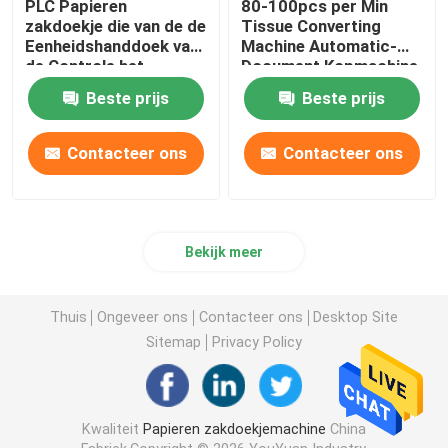
PLC Papieren
80-100pcs per Min
zakdoekje die van de de
Tissue Converting
Eenheidshanddoek van
Machine Automatic-
de Controle het
Document Kopmachine
Automatische
8KW
Beste prijs
Beste prijs
Overdracht Machine 5-
7 omzetten Logboeken
Contacteer ons
Contacteer ons
Bekijk meer
Thuis
Ongeveer ons
Contacteer ons
Desktop Site
Sitemap
Privacy Policy
Kwaliteit
Papieren zakdoekjemachine
China