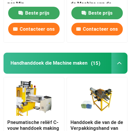
per Min
de Machine van de
Bundelverpakking
Beste prijs
Beste prijs
De Machine van de keukenhanddoek
Contacteer ons
Contacteer ons
De Machine van het zakweefsel
Document het In reliëf maken Machine
Handhanddoek die Machine maken
(15)
document snijmachine rewinder machine
Pneumatische reliëf C-
Handdoek die van de de
vouw handdoek making
Verpakkingshand van