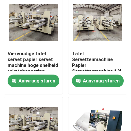
Viervoudige tafel
Tafel
servet papier servet
Servettenmachine
machine hoge snelheid
Papier
ruimtebesparing
Servettenmachine 1/4
Quarter Fold 5000
Aanvraag sturen
Aanvraag sturen
vellen per minuut
Thuis
Over ons
Contacten