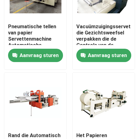
Producten
Pneumatische tellen
Vacuümzuigingsservet
van papier
die Gezichtsweefsel
VR-show
Servettenmachine
verpakken die de
Automatische
Controle van de
115x115mm
Machineomschakelaar
Aanvraag sturen
Aanvraag sturen
Papieren zakdoekjemachine
Gevouwen grootte
vouwen
gezichtsweefselmachine
Document Servetmachine
Handhanddoek die Machine maken
Rand die Automatisch
Het Papieren
papieren zakdoekjesnijmachine