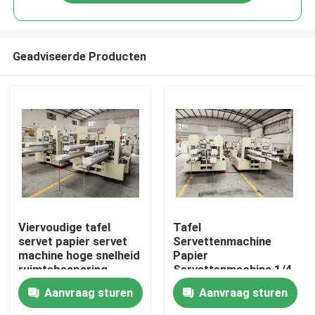
Geadviseerde Producten
Huis
Viervoudige tafel
Tafel
servet papier servet
Servettenmachine
machine hoge snelheid
Papier
Producten
ruimtebesparing
Servettenmachine 1/4
Quarter Fold 5000
Aanvraag sturen
Aanvraag sturen
vellen per minuut
VR-show