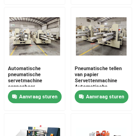
Ongeveer ons
Fabrieksreis
Kwaliteitscontrole
Automatische
Pneumatische tellen
pneumatische
van papier
Contacteer ons
servetmachine
Servettenmachine
aanpasbaar
Automatische
380V/50HZ
115x115mm
Nieuws
Aanvraag sturen
Aanvraag sturen
Gevouwen grootte
Papieren zakdoekjemachine
gezichtsweefselmachine