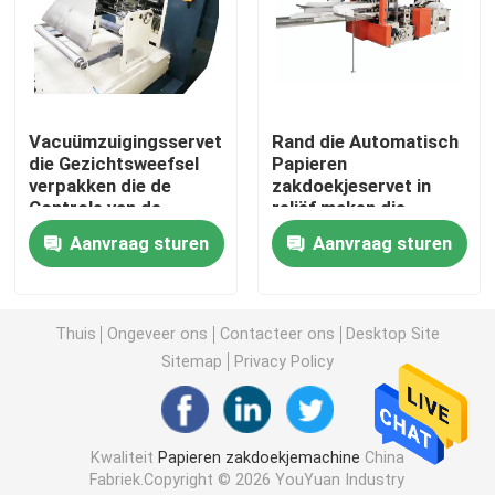
Document Servetmachine
Handhanddoek die Machine maken
Vacuümzuigingsservet
Rand die Automatisch
die Gezichtsweefsel
Papieren
verpakken die de
zakdoekjeservet in
papieren zakdoekjesnijmachine
Controle van de
reliëf maken die
Machineomschakelaar
Machine 7.5KW maken
Aanvraag sturen
Aanvraag sturen
vouwen
Weefsel die Machine omzetten
Thuis
Ongeveer ons
Contacteer ons
Desktop Site
De Machine van weefselrewinder
Sitemap
Privacy Policy
De Machine van de papieren zakdoekjeverpakking
Kwaliteit
Papieren zakdoekjemachine
China
De Machine van het tweede Handpapieren zakdoekje
Fabriek.Copyright © 2026 YouYuan Industry