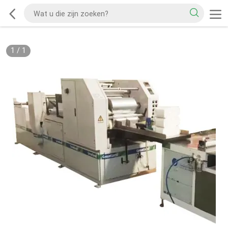
1
/
1