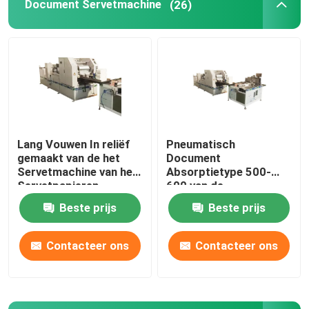
Document Servetmachine
(26)
Lang Vouwen In reliëf
Pneumatisch
gemaakt van de het
Document
Servetmachine van het
Absorptietype 500-
Servetpapieren
600 van de
zakdoekje
Servetmachine Bladen
Beste prijs
Beste prijs
Absorptietype
per Min
Contacteer ons
Contacteer ons