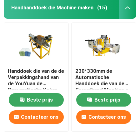
Handhanddoek die Machine maken
(15)
Handdoek die van de de
230*330mm de
Verpakkingshand van
Automatische
de YouYuan de
Handdoek die van de
Pneumatische Koker
Servethand Machine c-
Machine 80dB maken
Vouwen maken
Beste prijs
Beste prijs
Contacteer ons
Contacteer ons