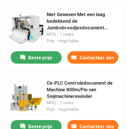
Niet Geweven Met een laag
bedekkend de
Jumbobroodjesdocument
Machine 180m/Min van
MOQ：1 reeks
Snijmachinerewinder
Prijs：negotiable
Beste prijs
Contacteer ons
Ce-PLC Controledocument de
Machine 800m/Pin van
Snijmachinerewinder
MOQ：1 reeks
Prijs：negotiable
Beste prijs
Contacteer ons