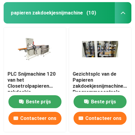
papieren zakdoekjesnijmachine
(10)
PLC Snijmachine 120
Gezichtsplc van de
van het
Papieren
Closetrolpapieren
zakdoekjesnijmachine
zakdoekje
Programmacontrole
Besnoeiingen/Min
180cuts/Min
Beste prijs
Beste prijs
Contacteer ons
Contacteer ons