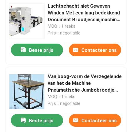
Luchtschacht niet Geweven
Winden Met een laag bedekkend
Document Broodjessnijmachine
Rewinder
MOQ：1 reeks
Prijs：negotiable
Beste prijs
Contacteer ons
Van boog-vorm de Verzegelende
van het de Machine
Pneumatische Jumbobroodje
Weefselrewinder Snijmachine
MOQ：1 reeks
Rewinder 220V
Prijs：negotiable
Beste prijs
Contacteer ons