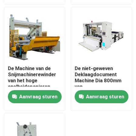
Producten
VR-show
Papieren zakdoekjemachine
De Machine van de
De niet-geweven
Snijmachinerewinder
Deklaagdocument
gezichtsweefselmachine
van het hoge
Machine Dia 800mm
snelheidspapieren
van
zakdoekje het
Snijmachinerewinder
Document Servetmachine
Aanvraag sturen
Aanvraag sturen
Pneumatische
Scheuren
Handhanddoek die Machine maken
papieren zakdoekjesnijmachine