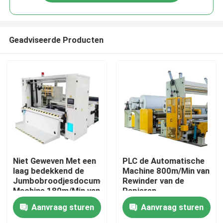
Geadviseerde Producten
Thuis
Niet Geweven Met een
PLC de Automatische
laag bedekkend de
Machine 800m/Min van
Jumbobroodjesdocument
Rewinder van de
Over ons
Machine 180m/Min van
Papieren
Snijmachinerewinder
zakdoekjesnijmachine
Aanvraag sturen
Aanvraag sturen
Contacten