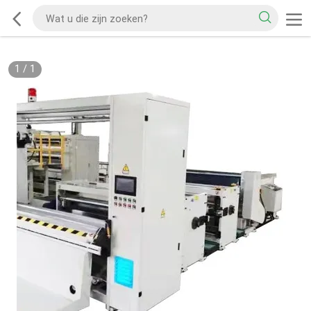
1
/
1