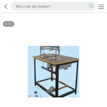
1
/
1