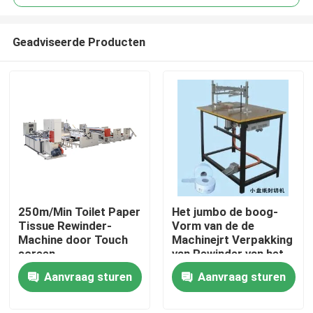
Geadviseerde Producten
250m/Min Toilet Paper
Het jumbo de boog-
Thuis
Tissue Rewinder-
Vorm van de de
Machine door Touch
Machinejrt Verpakking
screen
van Rewinder van het
Over ons
Broodjesweefsel
Aanvraag sturen
Aanvraag sturen
Verzegelen
Contacten