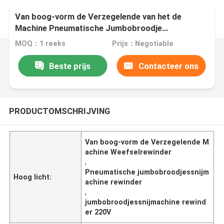
Van boog-vorm de Verzegelende van het de
Machine Pneumatische Jumbobroodje
Weefselrewinder Snijmachine Rewinder 220V
MOQ：1 reeks
Prijs：Negotiable
Beste prijs
Contacteer ons
PRODUCTOMSCHRIJVING
Van boog-vorm de Verzegelende M
achine Weefselrewinder
,
Pneumatische jumbobroodjessnijm
Hoog licht:
achine rewinder
,
jumbobroodjessnijmachine rewind
er 220V