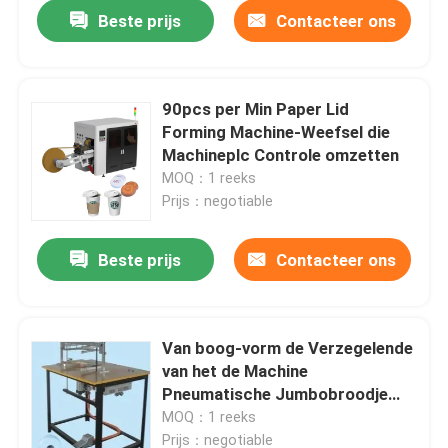
Beste prijs
Contacteer ons
90pcs per Min Paper Lid
Forming Machine-Weefsel die
Machineplc Controle omzetten
MOQ：1 reeks
Prijs：negotiable
Beste prijs
Contacteer ons
Huis
Van boog-vorm de Verzegelende
van het de Machine
Producten
Pneumatische Jumbobroodje
Weefselrewinder Snijmachine
MOQ：1 reeks
Rewinder 220V
VR-show
Prijs：negotiable