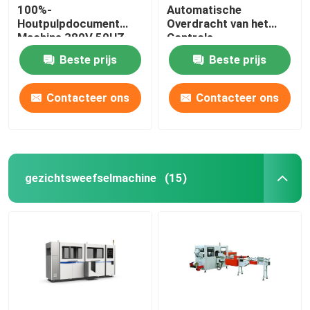
100%-
Automatische
Houtpulpdocument
Overdracht van het
Machine 380V 50HZ
Controle
van Straw Machine
Gezichtspapieren
Beste prijs
Beste prijs
Paper Tissue Paper
zakdoekje 14
Logboeken per Min
Contacteer ons
Contacteer ons
gezichtsweefselmachine
(15)