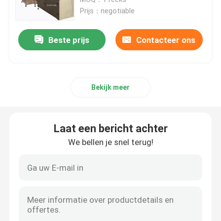
Prijs：negotiable
Document Servetmachine
Beste prijs
Contacteer ons
Handhanddoek die Machine maken
Bekijk meer
papieren zakdoekjesnijmachine
Weefsel die Machine omzetten
Laat een bericht achter
We bellen je snel terug!
De Machine van weefselrewinder
De Machine van de papieren zakdoekjeverpakking
De Machine van het tweede Handpapieren zakdoekje