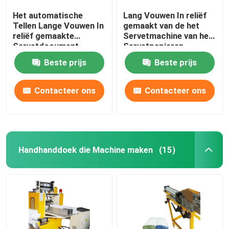
Het automatische
Lang Vouwen In reliëf
Tellen Lange Vouwen In
gemaakt van de het
reliëf gemaakte
Servetmachine van het
Servetdocument
Servetpapieren
Servetmachine
zakdoekje
Beste prijs
Beste prijs
410x285mm
Absorptietype
Contacteer ons
Contacteer ons
Handhanddoek die Machine maken
(15)