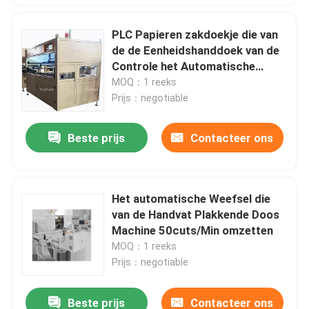
PLC Papieren zakdoekje die van
de de Eenheidshanddoek van de
Controle het Automatische
Overdracht Machine 5-7
MOQ：1 reeks
omzetten Logboeken
Prijs：negotiable
Beste prijs
Contacteer ons
Het automatische Weefsel die
van de Handvat Plakkende Doos
Machine 50cuts/Min omzetten
MOQ：1 reeks
Prijs：negotiable
Beste prijs
Contacteer ons