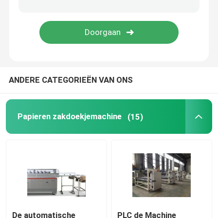
De Machine van de keukenhanddoek
De Machine van het zakweefsel
ANDERE CATEGORIEËN VAN ONS
Document het In reliëf maken Machine
document snijmachine rewinder machine
Papieren zakdoekjemachine
(15)
De automatische
PLC de Machine