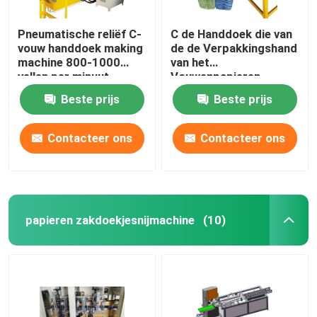
Pneumatische reliëf C-
C de Handdoek die van
vouw handdoek making
de de Verpakkingshand
machine 800-1000
van het
vellen per minuut
Vouwenpapieren
zakdoekje Machine
Beste prijs
Beste prijs
0.5Mpa maken
Contacteer ons
Contacteer ons
papieren zakdoekjesnijmachine
(10)