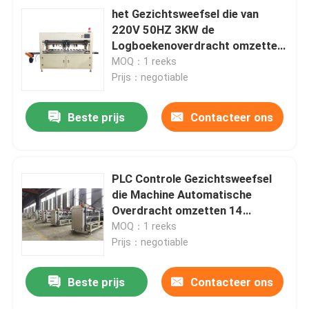
het Gezichtsweefsel die van
220V 50HZ 3KW de
Logboekenoverdracht omzetten
van het Machinepapieren
MOQ：1 reeks
zakdoekje 12 Logboeken
Prijs：negotiable
Beste prijs
Contacteer ons
PLC Controle Gezichtsweefsel
die Machine Automatische
Overdracht omzetten 14
Logboeken/Min
MOQ：1 reeks
Prijs：negotiable
Beste prijs
Contacteer ons