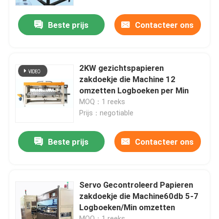
Beste prijs
Contacteer ons
Ongeveer ons
Fabrieksreis
2KW gezichtspapieren
zakdoekje die Machine 12
Kwaliteitscontrole
omzetten Logboeken per Min
MOQ：1 reeks
Prijs：negotiable
Contacteer ons
Beste prijs
Contacteer ons
Nieuws
Papieren zakdoekjemachine
Servo Gecontroleerd Papieren
zakdoekje die Machine60db 5-7
Logboeken/Min omzetten
gezichtsweefselmachine
MOQ：1 reeks