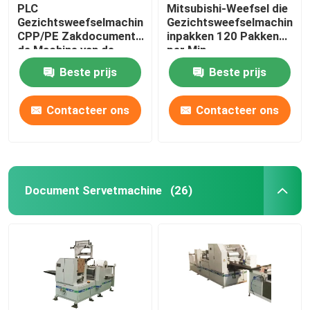
PLC
Mitsubishi-Weefsel die
Gezichtsweefselmachine
Gezichtsweefselmachine
CPP/PE Zakdocument
inpakken 120 Pakken
de Machine van de
per Min
Bundelverpakking
Beste prijs
Beste prijs
Contacteer ons
Contacteer ons
Document Servetmachine
(26)