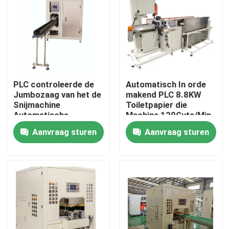
Producten
VR-show
PLC controleerde de
Automatisch In orde
Papieren zakdoekjemachine
Jumbozaag van het de
makend PLC 8.8KW
Snijmachine
Toiletpapier die
Automatische
Machine 120Cuts/Min
Logboek van het
scheuren
gezichtsweefselmachine
Aanvraag sturen
Aanvraag sturen
Broodjes
Gezichtsweefsel
Document Servetmachine
Handhanddoek die Machine maken
papieren zakdoekjesnijmachine