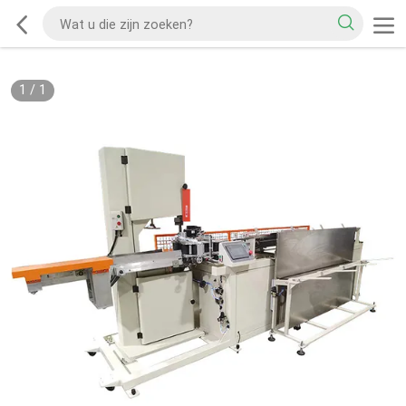
1
/
1