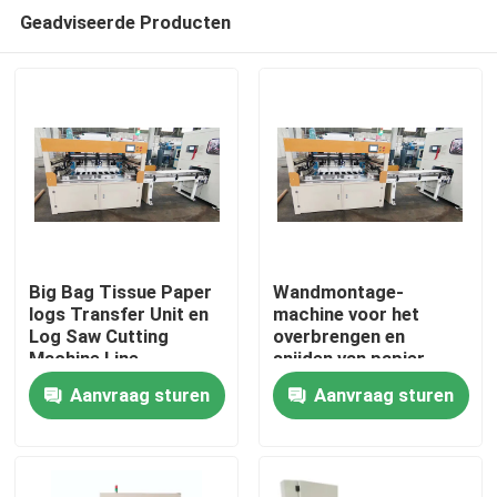
Geadviseerde Producten
Big Bag Tissue Paper
Wandmontage-
logs Transfer Unit en
machine voor het
Log Saw Cutting
overbrengen en
Thuis
Machine Line
snijden van papier
Aanvraag sturen
Aanvraag sturen
Over ons
Contacten