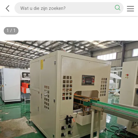
1
/
1