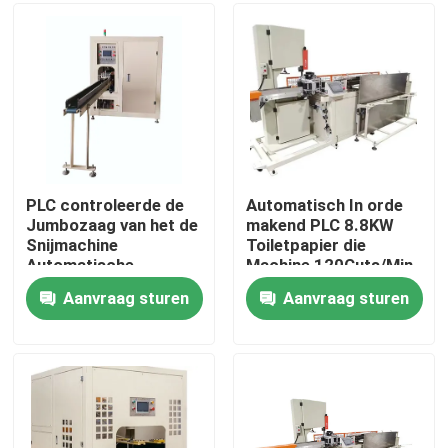
Producten
VR-show
Papieren zakdoekjemachine
PLC controleerde de
Automatisch In orde
Jumbozaag van het de
makend PLC 8.8KW
Snijmachine
Toiletpapier die
gezichtsweefselmachine
Automatische
Machine 120Cuts/Min
Logboek van het
scheuren
Aanvraag sturen
Aanvraag sturen
Broodjes
Document Servetmachine
Gezichtsweefsel
Handhanddoek die Machine maken
papieren zakdoekjesnijmachine