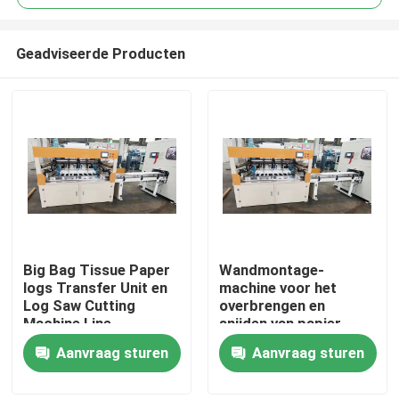
Geadviseerde Producten
Big Bag Tissue Paper
Wandmontage-
Thuis
logs Transfer Unit en
machine voor het
Log Saw Cutting
overbrengen en
Machine Line
snijden van papier
Over ons
Aanvraag sturen
Aanvraag sturen
Contacten