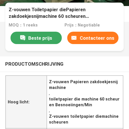
Z-vouwen Toiletpapier diePapieren
zakdoekjesnijmachine 60 scheuren
Besnoeiingen/Min
MOQ：1 reeks
Prijs：Negotiable
Beste prijs
Contacteer ons
PRODUCTOMSCHRIJVING
Z-vouwen Papieren zakdoekjesnij
machine
,
toiletpapier die machine 60 scheur
Hoog licht:
en Besnoeiingen/Min
,
Z-vouwen toiletpapier diemachine
scheuren