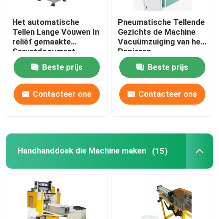
Het automatische
Pneumatische Tellende
Tellen Lange Vouwen In
Gezichts de Machine
reliëf gemaakte
Vacuümzuiging van het
Servetdocument
Papieren
Servetmachine
zakdoekjeservet
Beste prijs
Beste prijs
410x285mm
Contacteer ons
Contacteer ons
Handhanddoek die Machine maken
(15)