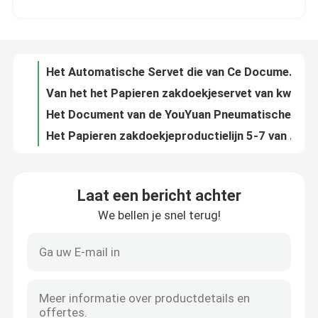
Van het het Papieren zakdoekjeservet van kwartvouwen Automatische Machine 240*240mm
Het Document van de YouYuan Pneumatische Tellende Multigrootte Servetmachine 5.5KW
Ongeveer ons
Het Papieren zakdoekjeproductielijn 5-7 van de bakselverf Logboeken per Minuut
Servo Gecontroleerd Papieren zakdoekje die Machine60db 5-7 Logboeken/Min omzetten
Fabrieksreis
PLC Papieren zakdoekje die van de de Eenheidshanddoek van de Controle het Automatische Overdracht Machine 5-7 omzetten Logboeken
PLC Machine van de het Papieren zakdoekjeverpakking van het Controletoiletpapier Verpakkende 80-168 PCs/Min
Kwaliteitscontrole
Van de het Papieren zakdoekjeverpakking van de servobesturings Automatisch Koker Verpakkend de Machinece
Het Document van de servobesturingsclosetrol Verpakkingsmachine 80-168 Broodjes per Min
Contacteer ons
8 vormendocument het Weefsel die van de Kopmachine Machine 380V In drie stadia omzetten
Laat een bericht achter
80-100pcs per Min Tissue Converting Machine Automatic-Document Kopmachine 8KW
We bellen je snel terug!
Nieuws
90pcs per Min Paper Lid Forming Machine-Weefsel die Machineplc Controle omzetten
60-90pcs per Min Paper Lid Forming Machine AC380V 50HZ
Pneumatische reliëf C-vouw handdoek making machine 800-1000 vellen per minuut
Papieren zakdoekjemachine
230*330mm de Automatische Handdoek die van de Servethand Machine c-Vouwen maken
Handdoek die van de de Verpakkingshand van de YouYuan de Pneumatische Koker Machine 80dB maken
gezichtsweefselmachine