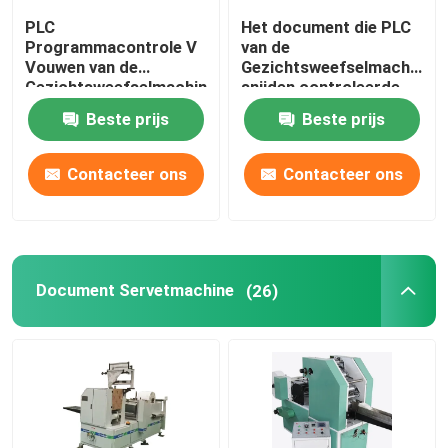
PLC
Het document die PLC
Programmacontrole V
van de
Vouwen van de
Gezichtsweefselmachine
Gezichtsweefselmachine
snijden controleerde
het Staal aan Staal
180 Besnoeiingen/Min
Beste prijs
Beste prijs
maakt 100m/Min in
reliëf
Contacteer ons
Contacteer ons
Document Servetmachine
(26)