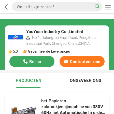
YouYuan Industry Co.,Limited
No 1, Dalongtan East Road, Pengzhou
Industrial Park, Chengdu, China.,CHINA
5.0
Geverifieerde Leverancier
Bel nu
Contacteer ons
PRODUCTEN
ONGEVEER ONS
het Papieren
zakdoekjesnijmachine van 380V
60Hz het Automatische In orde