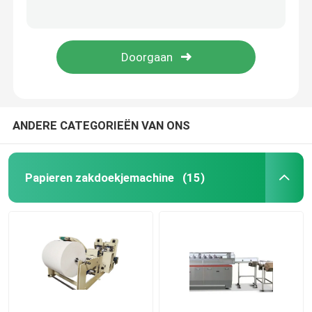
C de Handdoek die van de de Verpakkingshand van het Vouwenpapieren zakdoekje Machine 0.5Mpa maken
Semi-auton-Verpakkende de Handhanddoek die van de Vouwenkoker Machine Pneumatisch maken
Document Servetmachine
Pneumatisch Papieren zakdoekje die Machine 700-800 vouwen Bladen per Min
80dB servet het In reliëf maken Document Longitudinale het Centrumvouwen van de Servetmachine
Handhanddoek die Machine maken
papieren zakdoekjesnijmachine
ANDERE CATEGORIEËN VAN ONS
Weefsel die Machine omzetten
Papieren zakdoekjemachine
(15)
De Machine van weefselrewinder
De Machine van de papieren zakdoekjeverpakking
De Machine van het tweede Handpapieren zakdoekje