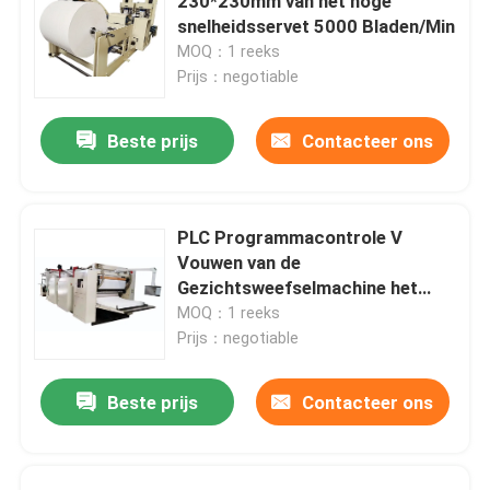
230*230mm van het hoge
snelheidsservet 5000 Bladen/Min
MOQ：1 reeks
Prijs：negotiable
Beste prijs
Contacteer ons
PLC Programmacontrole V
Vouwen van de
Gezichtsweefselmachine het
Staal aan Staal maakt 100m/Min
MOQ：1 reeks
in reliëf
Prijs：negotiable
Beste prijs
Contacteer ons