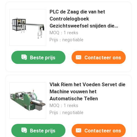
PLC de Zaag die van het
Controlelogboek
Gezichtsweefsel snijden die
Machine maken 180
MOQ：1 reeks
Besnoeiingen/Min verzenden
Prijs：negotiable
Beste prijs
Contacteer ons
Vlak Riem het Voeden Servet die
Machine vouwen het
Huis
Automatische Tellen
MOQ：1 reeks
Prijs：negotiable
Producten
Beste prijs
Contacteer ons
Het Automatische Servet die van Ce Document Servetmachine 5000m/Min maken
VR-show