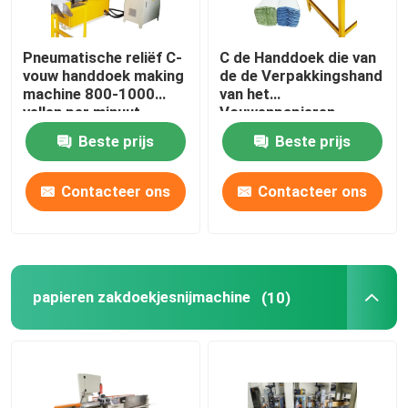
Pneumatische reliëf C-
C de Handdoek die van
vouw handdoek making
de de Verpakkingshand
machine 800-1000
van het
vellen per minuut
Vouwenpapieren
zakdoekje Machine
Beste prijs
Beste prijs
0.5Mpa maken
Contacteer ons
Contacteer ons
papieren zakdoekjesnijmachine
(10)