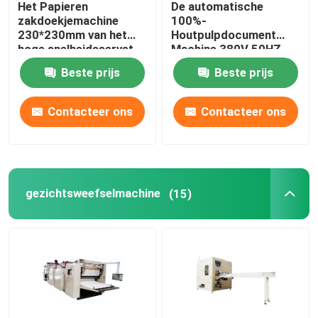
Het Papieren
De automatische
zakdoekjemachine
100%-
De Machine van de keukenhanddoek
230*230mm van het
Houtpulpdocument
hoge snelheidsservet
Machine 380V 50HZ
5000 Bladen/Min
van Straw Machine
Beste prijs
Beste prijs
Paper Tissue Paper
De Machine van het zakweefsel
Contacteer ons
Contacteer ons
Document het In reliëf maken Machine
document snijmachine rewinder machine
gezichtsweefselmachine
(15)