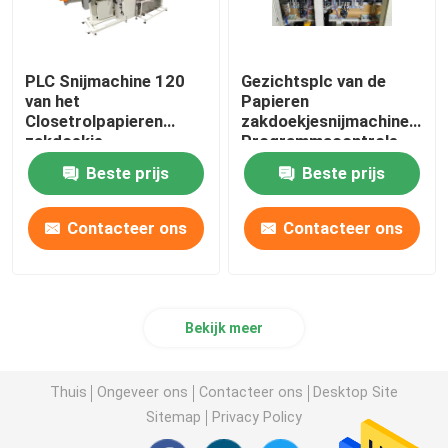
PLC Snijmachine 120
Gezichtsplc van de
van het
Papieren
Closetrolpapieren
zakdoekjesnijmachine
zakdoekje
Programmacontrole
Besnoeiingen/Min
180cuts/Min
Beste prijs
Beste prijs
Contacteer ons
Contacteer ons
Bekijk meer
Thuis
Ongeveer ons
Contacteer ons
Desktop Site
Sitemap
Privacy Policy