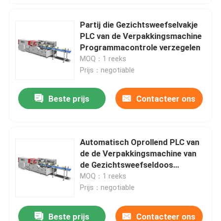
Partij die Gezichtsweefselvakje
PLC van de Verpakkingsmachine
Programmacontrole verzegelen
MOQ：1 reeks
Prijs：negotiable
Beste prijs
Contacteer ons
Automatisch Oprollend PLC van
de de Verpakkingsmachine van
de Gezichtsweefseldoos
Controle
MOQ：1 reeks
Prijs：negotiable
Beste prijs
Contacteer ons