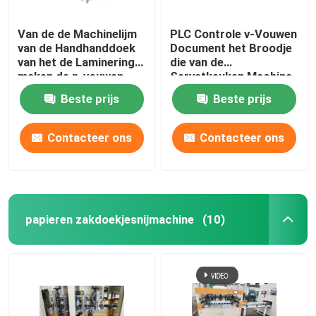
Van de de Machinelijm
PLC Controle v-Vouwen
van de Handhanddoek
Document het Broodje
van het de Laminerings
die van de
maken de n-vouwen
Servetkeuken Machine
Punt aan Punt
90-100m/Min maken
Beste prijs
Beste prijs
180m/Min in reliëf
Contacteer ons
Contacteer ons
papieren zakdoekjesnijmachine
(10)