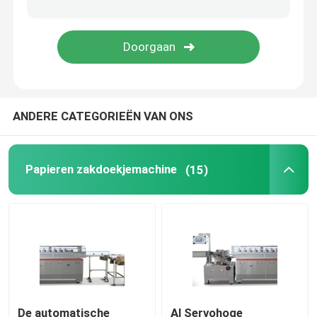
De Machine van de keukenhanddoek
De Machine van het zakweefsel
ANDERE CATEGORIEËN VAN ONS
Document het In reliëf maken Machine
document snijmachine rewinder machine
Papieren zakdoekjemachine
(15)
De automatische
Al Servohoge