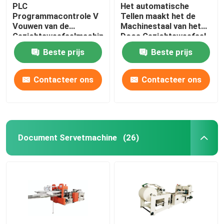
PLC
Het automatische
Programmacontrole V
Tellen maakt het de
Vouwen van de
Machinestaal van het
Gezichtsweefselmachine
Doos Gezichtsweefsel
het Staal aan Staal
aan Staal 100m/Min in
Beste prijs
Beste prijs
maakt 100m/Min in
reliëf
reliëf
Contacteer ons
Contacteer ons
Document Servetmachine
(26)