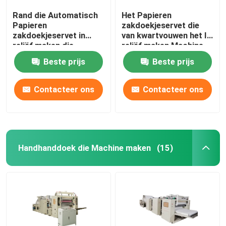
Rand die Automatisch
Het Papieren
Papieren
zakdoekjeservet die
zakdoekjeservet in
van kwartvouwen het In
reliëf maken die
reliëf maken Machine
Machine 7.5KW maken
AC380V 50HZ 4KW
Beste prijs
Beste prijs
maken
Contacteer ons
Contacteer ons
Handhanddoek die Machine maken
(15)