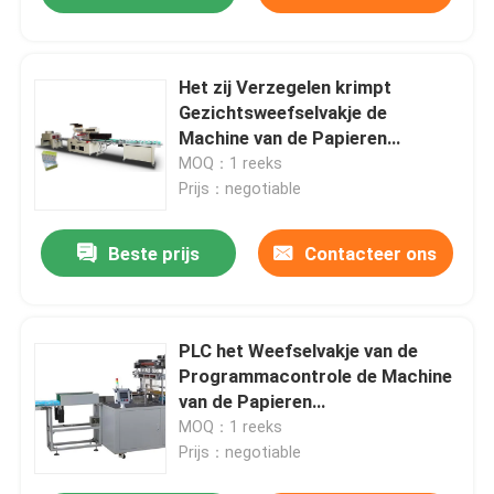
Het zij Verzegelen krimpt
Gezichtsweefselvakje de
Machine van de Papieren
zakdoekjeverpakking 380V
MOQ：1 reeks
Prijs：negotiable
Beste prijs
Contacteer ons
PLC het Weefselvakje van de
Programmacontrole de Machine
van de Papieren
zakdoekjeverpakking 80dB
MOQ：1 reeks
Prijs：negotiable