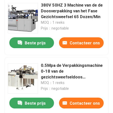
380V 50HZ 3 Machine van de de
Doosverpakking van het Fase
Gezichtsweefsel 65 Dozen/Min
MOQ：1 reeks
Prijs：negotiable
Beste prijs
Contacteer ons
0.5Mpa de Verpakkingsmachine
0-18 van de
gezichtsweefseldoos
Bundelpakken per Min 220V
MOQ：1 reeks
50HZ
Prijs：negotiable
Beste prijs
Contacteer ons