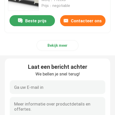
Prijs：negotiable
Document Servetmachine
Beste prijs
Contacteer ons
Handhanddoek die Machine maken
Bekijk meer
papieren zakdoekjesnijmachine
Weefsel die Machine omzetten
Laat een bericht achter
We bellen je snel terug!
De Machine van weefselrewinder
De Machine van de papieren zakdoekjeverpakking
De Machine van het tweede Handpapieren zakdoekje