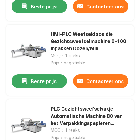
Beste prijs
Contacteer ons
HMI-PLC Weefseldoos die
Gezichtsweefselmachine 0-100
inpakken Dozen/Min
MOQ：1 reeks
Prijs：negotiable
Beste prijs
Contacteer ons
Huis
PLC Gezichtsweefselvakje
Automatische Machine 80 van
Producten
het Verpakkingspapieren
zakdoekje Vakjes/Min
MOQ：1 reeks
VR-show
Prijs：negotiable