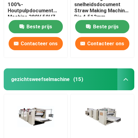
100%-
snelheidsdocument
Houtpulpdocument
Straw Making Machine
Machine 380V 50HZ
Dia 4.512mm
van Straw Machine
Beste prijs
Beste prijs
Paper Tissue Paper
Contacteer ons
Contacteer ons
gezichtsweefselmachine
(15)