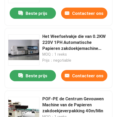
Beste prijs
Contacteer ons
Ongeveer ons
Fabrieksreis
Het Weefselvakje die van 0.2KW
220V 1PH Automatische
Kwaliteitscontrole
Papieren zakdoekjemachine
inpakken
MOQ：1 reeks
Prijs：negotiable
Contacteer ons
Beste prijs
Contacteer ons
Nieuws
Papieren zakdoekjemachine
POF-PE de Centrum Gevouwen
Machine van de Papieren
zakdoekjeverpakking 40m/Min
gezichtsweefselmachine
MOQ：1 reeks