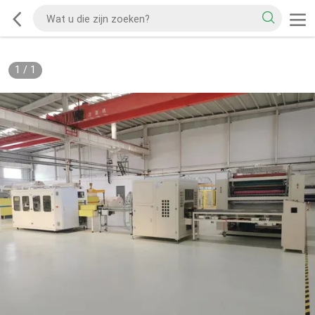
1
/
1