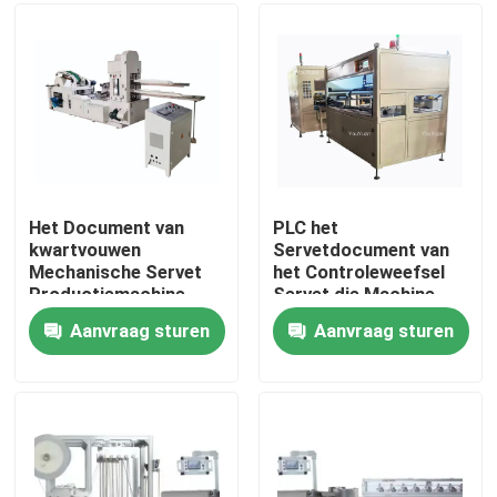
Producten
VR-show
Papieren zakdoekjemachine
Het Document van
PLC het
kwartvouwen
Servetdocument van
Mechanische Servet
het Controleweefsel
gezichtsweefselmachine
Productiemachine
Servet die Machine
230*230mm
maken het Bespuiten
Aanvraag sturen
Aanvraag sturen
inkten
Document Servetmachine
Handhanddoek die Machine maken
papieren zakdoekjesnijmachine