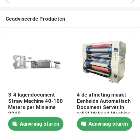
Geadviseerde Producten
3-4 lagendocument
4 de afmeting maakt
Thuis
Straw Machine 40-100
Eenheids Automatisch
Meters per Minieme
Document Servet in
80dB
reliëf Makend Machine
Over ons
zonder Lijm
Aanvraag sturen
Aanvraag sturen
Contacten