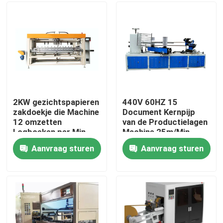
Ongeveer ons
Fabrieksreis
Kwaliteitscontrole
2KW gezichtspapieren
440V 60HZ 15
zakdoekje die Machine
Document Kernpijp
12 omzetten
van de Productielagen
Contacteer ons
Logboeken per Min
Machine 25m/Min
Aanvraag sturen
Aanvraag sturen
Nieuws
Papieren zakdoekjemachine
gezichtsweefselmachine