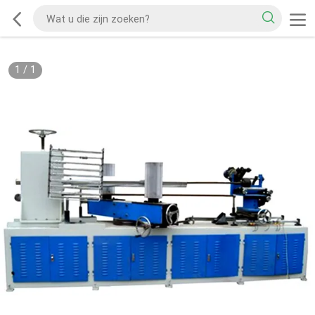
1
/
1