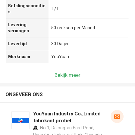
Betalingsconditie
T/T
s
Levering
50 reeksen per Maand
vermogen
Levertijd
30 Dagen
Merknaam
YouYuan
Bekijk meer
ONGEVEER ONS
YouYuan Industry Co.,Limited
fabrikant profiel
No 1, Dalongtan East Road,
Pengzhou Industrial Park, Chengdu,