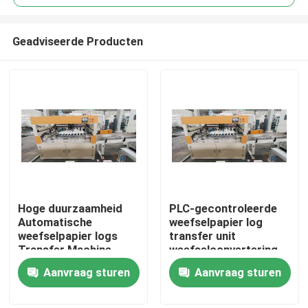
Geadviseerde Producten
Hoge duurzaamheid
PLC-gecontroleerde
Huis
Automatische
weefselpapier log
weefselpapier logs
transfer unit
Transfer Machine
weefselconvertering
Producten
Weefsel omzetten
machine 5-7 logs
Aanvraag sturen
Aanvraag sturen
VR-show