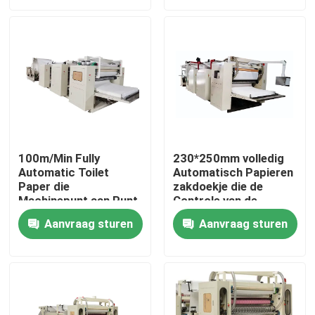
Producten
VR-show
Papieren zakdoekjemachine
100m/Min Fully
230*250mm volledig
Automatic Toilet
Automatisch Papieren
gezichtsweefselmachine
Paper die
zakdoekje die de
Machinepunt aan Punt
Controle van de
maken in reliëf maken
Machineomschakelaar
Document Servetmachine
Aanvraag sturen
Aanvraag sturen
maken
Handhanddoek die Machine maken
papieren zakdoekjesnijmachine