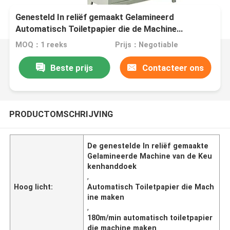
Genesteld In reliëf gemaakt Gelamineerd
Automatisch Toiletpapier die de Machine
180m/Min maken van de Keukenhanddoek
MOQ：1 reeks
Prijs：Negotiable
Beste prijs
Contacteer ons
PRODUCTOMSCHRIJVING
De genestelde In reliëf gemaakte
Gelamineerde Machine van de Keu
kenhanddoek
,
Hoog licht:
Automatisch Toiletpapier die Mach
ine maken
,
180m/min automatisch toiletpapier
die machine maken