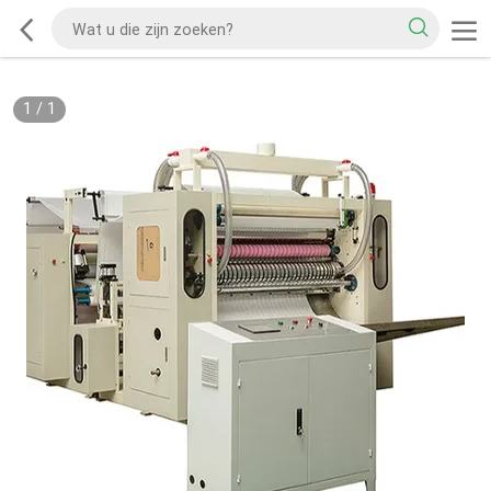
1
/
1