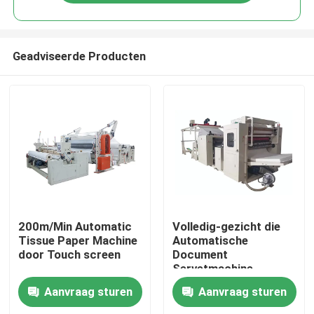
Geadviseerde Producten
Thuis
200m/Min Automatic
Volledig-gezicht die
Tissue Paper Machine
Automatische
door Touch screen
Document
Over ons
Servetmachine
180m/Min in reliëf
Aanvraag sturen
Aanvraag sturen
maken
Contacten