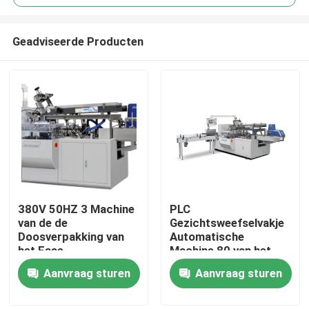
Geadviseerde Producten
380V 50HZ 3 Machine
PLC
Huis
van de de
Gezichtsweefselvakje
Doosverpakking van
Automatische
het Fase
Machine 80 van het
Producten
Gezichtsweefsel 65
Verpakkingspapieren
Aanvraag sturen
Aanvraag sturen
Dozen/Min
zakdoekje Vakjes/Min
VR-show