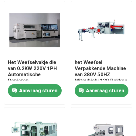
Ongeveer ons
Fabrieksreis
Kwaliteitscontrole
Het Weefselvakje die
het Weefsel
van 0.2KW 220V 1PH
Verpakkende Machine
Automatische
van 380V 50HZ
Contacteer ons
Papieren
Mitsubishi 120 Pakken
zakdoekjemachine
per Min
Aanvraag sturen
Aanvraag sturen
inpakken
Nieuws
Papieren zakdoekjemachine
gezichtsweefselmachine