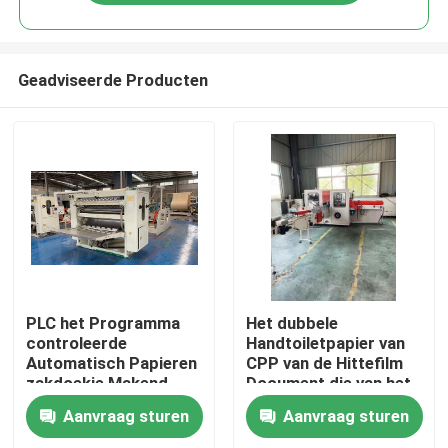
Geadviseerde Producten
Huis
PLC het Programma
Het dubbele
controleerde
Handtoiletpapier van
Automatisch Papieren
CPP van de Hittefilm
Producten
zakdoekje Makend
Document die van het
Machine Tweede Hand
de Tweede Machinece
Aanvraag sturen
Aanvraag sturen
100m/Min
maken
VR-show