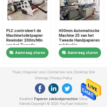
Document Servetmachine
Handhanddoek die Machine maken
PLC controleert de
400mm Automatische
Machinetoiletpapier
Machine 25 van het
Rewinder 200m/Min
Tweede Handpapieren
papieren zakdoekjesnijmachine
van het Tweede
zakdoekje
Handpapieren
Besnoeiingen/Min
Aanvraag sturen
Aanvraag sturen
zakdoekje
Weefsel die Machine omzetten
Thuis
Ongeveer ons
Contacteer ons
Desktop Site
De Machine van weefselrewinder
Sitemap
Privacy Policy
De Machine van de papieren zakdoekjeverpakking
Kwaliteit
Papieren zakdoekjemachine
China
De Machine van het tweede Handpapieren zakdoekje
Fabriek.Copyright © 2026 YouYuan Industry