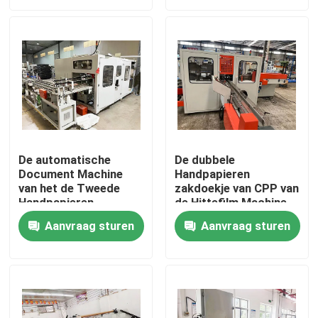
Ongeveer ons
Fabrieksreis
Kwaliteitscontrole
De automatische
De dubbele
Document Machine
Handpapieren
Contacteer ons
van het de Tweede
zakdoekje van CPP van
Handpapieren
de Hittefilm Machine
zakdoekje van de
van het de Tweede
Nieuws
Aanvraag sturen
Aanvraag sturen
Servetmachine 35
120 Pakken/Min
Pakken/Min
Papieren zakdoekjemachine
gezichtsweefselmachine