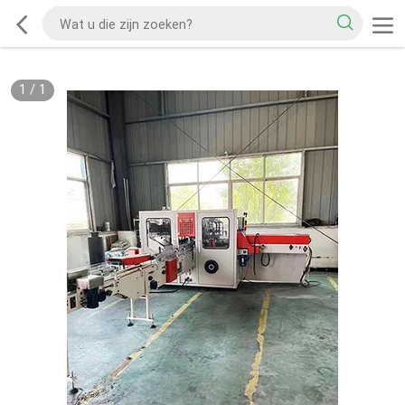
1
/
1